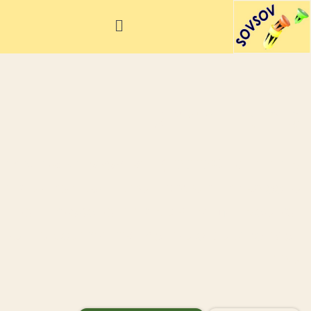
ילוג
תפריט
תוכן
סביבון הרגל
סביבון הרגל (FOOTOP) הוא צעצוע ישראלי ייחודי
שהממציא דוד הירש פיתח בשנות ה-80. בניגוד לסביבון
רגיל שמסובבים ביד, את סביבון הרגל מפעילים ברגל –
בעיטה מדויקת גורמת לו לעוף באוויר ולנחות מסתובב על
קצהו.